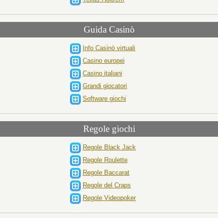
Guida Casinò
Info Casinò virtuali
Casino europei
Casino italiani
Grandi giocatori
Software giochi
Regole giochi
Regole Black Jack
Regole Roulette
Regole Baccarat
Regole del Craps
Regole Videopoker