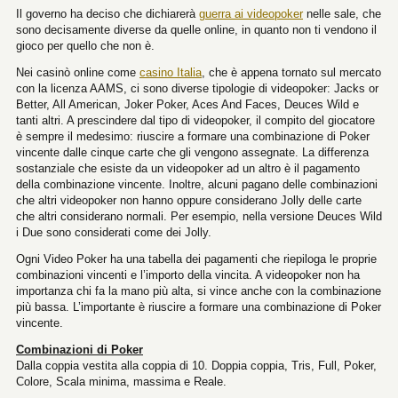
Il governo ha deciso che dichiarerà
guerra ai videopoker
nelle sale, che
sono decisamente diverse da quelle online, in quanto non ti vendono il
gioco per quello che non è.
Nei casinò online come
casino Italia
, che è appena tornato sul mercato
con la licenza AAMS, ci sono diverse tipologie di videopoker: Jacks or
Better, All American, Joker Poker, Aces And Faces, Deuces Wild e
tanti altri. A prescindere dal tipo di videopoker, il compito del giocatore
è sempre il medesimo: riuscire a formare una combinazione di Poker
vincente dalle cinque carte che gli vengono assegnate. La differenza
sostanziale che esiste da un videopoker ad un altro è il pagamento
della combinazione vincente. Inoltre, alcuni pagano delle combinazioni
che altri videopoker non hanno oppure considerano Jolly delle carte
che altri considerano normali. Per esempio, nella versione Deuces Wild
i Due sono considerati come dei Jolly.
Ogni Video Poker ha una tabella dei pagamenti che riepiloga le proprie
combinazioni vincenti e l’importo della vincita. A videopoker non ha
importanza chi fa la mano più alta, si vince anche con la combinazione
più bassa. L’importante è riuscire a formare una combinazione di Poker
vincente.
Combinazioni di Poker
Dalla coppia vestita alla coppia di 10. Doppia coppia, Tris, Full, Poker,
Colore, Scala minima, massima e Reale.