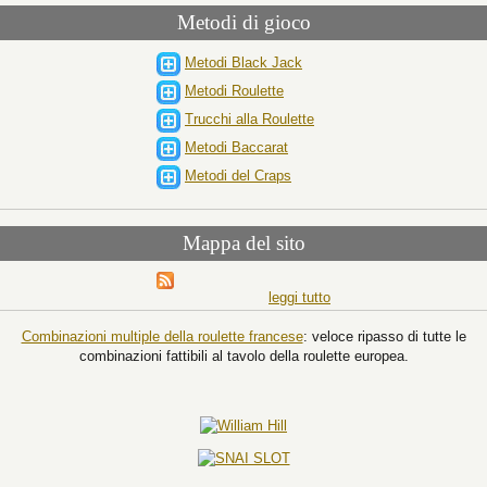
Metodi di gioco
Metodi Black Jack
Metodi Roulette
Trucchi alla Roulette
Metodi Baccarat
Metodi del Craps
Mappa del sito
leggi tutto
Combinazioni multiple della roulette francese
: veloce ripasso di tutte le
combinazioni fattibili al tavolo della roulette europea.