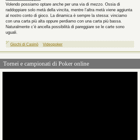
Volendo possiamo optare anche per una via di mezzo. Ossia di
raddoppiare solo metà della vincita, mentre l’altra metà viene aggiunta
al nostro conto di gioco. La dinamica è sempre la stessa: vinciamo
con una carta più alta oppure perdiamo con una carta più bassa.
Naturalmente c’è ancella possibilità di pareggiare se le carte sono
uguali.
Giochi di Casinò
Videopoker
Tornei e campionati di Poker online