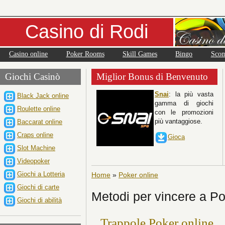
Casino di Rodi
Casino online
Poker Rooms
Skill Games
Bingo
Scom
Giochi Casinò
Miglior Bonus di Benvenuto
Snai
: la più vasta
Black Jack online
gamma di giochi
Roulette online
con le promozioni
più vantaggiose.
Baccarat online
Craps online
Gioca
Slot Machine
Videopoker
Giochi a Lotteria
Home
»
Poker online
Giochi di carte
Metodi per vincere a P
Giochi di abilità
Trappole Poker online