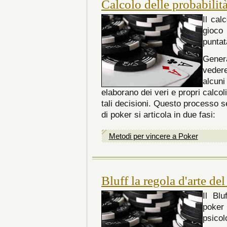
Calcolo delle probabilit
Il cal
gioco
puntat
Genera
vedere
alcuni
elaborano dei veri e propri calcol
tali decisioni. Questo processo se
di poker si articola in due fasi:
Metodi per vincere a Poker
Bluff la regola d'arte de
Il Bl
poke
psicol