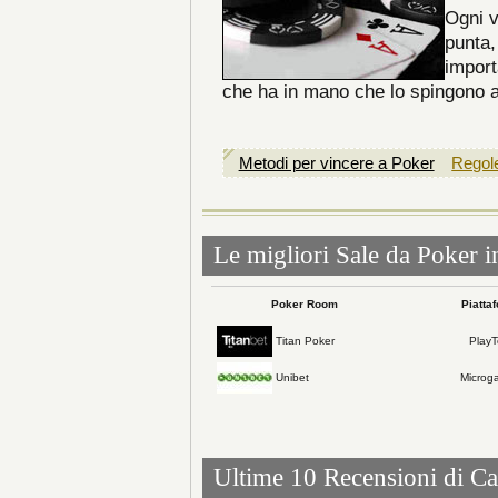
Ogni v
punta,
import
che ha in mano che lo spingono a 
Metodi per vincere a Poker
Regol
Le migliori Sale da Poker in
Poker Room
Piatta
Titan Poker
Play
Unibet
Microg
Ultime 10 Recensioni di Ca