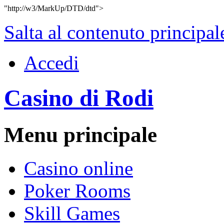
"http://w3/MarkUp/DTD/dtd">
Salta al contenuto principal
Accedi
Casino di Rodi
Menu principale
Casino online
Poker Rooms
Skill Games