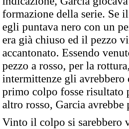
indicazione, Garcia giocava 
formazione della serie. Se i
egli puntava nero con un pez
era già chiuso ed il pezzo v
accantonato. Essendo venut
pezzo a rosso, per la rottura
intermittenze gli avrebbero 
primo colpo fosse risultato 
altro rosso, Garcia avrebbe 
Vinto il colpo si sarebbero 