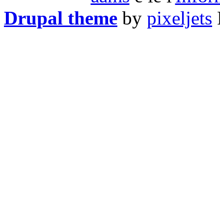
Drupal theme
by
pixeljets