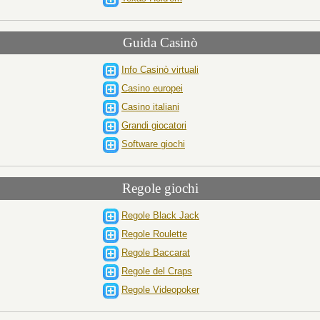
Guida Casinò
Info Casinò virtuali
Casino europei
Casino italiani
Grandi giocatori
Software giochi
Regole giochi
Regole Black Jack
Regole Roulette
Regole Baccarat
Regole del Craps
Regole Videopoker