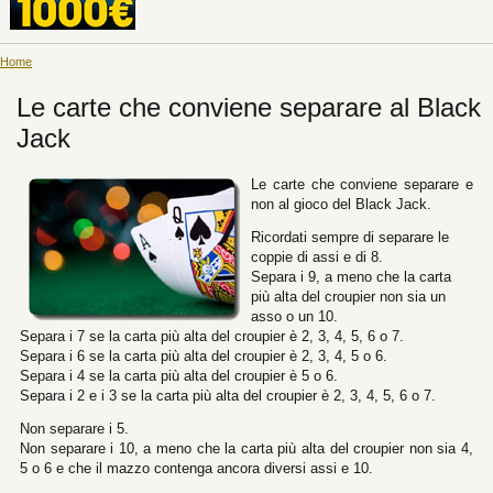
Home
Le carte che conviene separare al Black
Jack
Le carte che conviene separare e
non al gioco del Black Jack.
Ricordati sempre di separare le
coppie di assi e di 8.
Separa i 9, a meno che la carta
più alta del croupier non sia un
asso o un 10.
Separa i 7 se la carta più alta del croupier è 2, 3, 4, 5, 6 o 7.
Separa i 6 se la carta più alta del croupier è 2, 3, 4, 5 o 6.
Separa i 4 se la carta più alta del croupier è 5 o 6.
Separa i 2 e i 3 se la carta più alta del croupier è 2, 3, 4, 5, 6 o 7.
Non separare i 5.
Non separare i 10, a meno che la carta più alta del croupier non sia 4,
5 o 6 e che il mazzo contenga ancora diversi assi e 10.