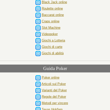
Black Jack online
Roulette online
Baccarat online
Craps online
Slot Machine
Videopoker
Giochi a Lotteria
Giochi di carte
Giochi di abilità
Guida Poker
Poker online
Articoli sul Poker
Varianti del Poker
Regole del Poker
Metodi per vincere
Texas Hold'em