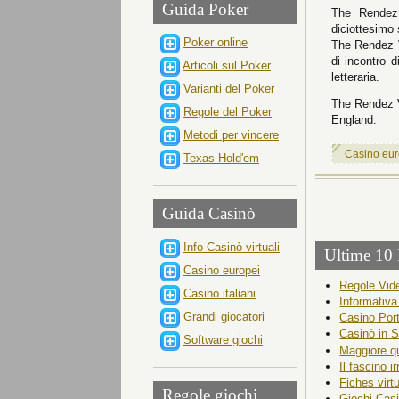
Guida Poker
The Rendez V
diciottesimo
Poker online
The Rendez V
di incontro d
Articoli sul Poker
letteraria.
Varianti del Poker
The Rendez V
Regole del Poker
England.
Metodi per vincere
Casino eur
Texas Hold'em
Guida Casinò
Info Casinò virtuali
Ultime 10 
Casino europei
Regole Vid
Casino italiani
Informativa
Grandi giocatori
Casino Por
Casinò in S
Software giochi
Maggiore q
Il fascino i
Fiches virtu
Regole giochi
Giochi Cas