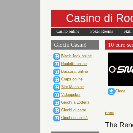
Casino di Ro
Casino online
Poker Rooms
Skill
Giochi Casinò
10 euro se
Black Jack online
Roulette online
Baccarat online
Craps online
Slot Machine
Gioca
Videopoker
Giochi a Lotteria
Giochi di carte
Home
Giochi di abilità
The Ren